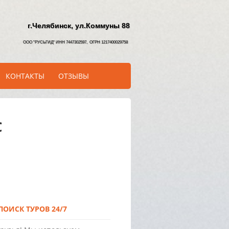
г.Челябинск, ул.Коммуны 88
ООО "РУСЬГИД" ИНН 7447302597, ОГРН 1217400029758
КОНТАКТЫ
ОТЗЫВЫ
С
ОИСК ТУРОВ 24/7